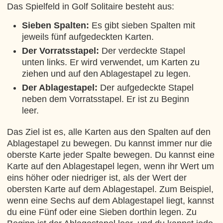
Das Spielfeld in Golf Solitaire besteht aus:
Sieben Spalten:
Es gibt sieben Spalten mit
jeweils fünf aufgedeckten Karten.
Der Vorratsstapel:
Der verdeckte Stapel
unten links. Er wird verwendet, um Karten zu
ziehen und auf den Ablagestapel zu legen.
Der Ablagestapel:
Der aufgedeckte Stapel
neben dem Vorratsstapel. Er ist zu Beginn
leer.
Das Ziel ist es, alle Karten aus den Spalten auf den
Ablagestapel zu bewegen. Du kannst immer nur die
oberste Karte jeder Spalte bewegen. Du kannst eine
Karte auf den Ablagestapel legen, wenn ihr Wert um
eins höher oder niedriger ist, als der Wert der
obersten Karte auf dem Ablagestapel. Zum Beispiel,
wenn eine Sechs auf dem Ablagestapel liegt, kannst
du eine Fünf oder eine Sieben dorthin legen. Zu