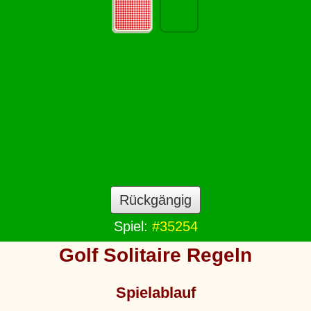
Rückgängig
Spiel:
#35254
Golf Solitaire Regeln
Spielablauf