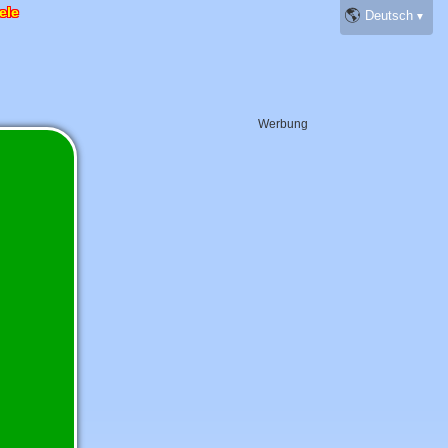
ele
🌎
Werbung