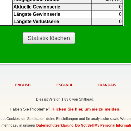
Aktuelle Gewinnserie
0
Längste Gewinnserie
0
Längste Verlustserie
0
Statistik löschen
ENGLISH
ESPAÑOL
FRANÇAIS
Dies ist Version 1.83.0 von Shithead.
Haben Sie Probleme?
Klicken Sie hier, um sie zu melden.
det Cookies, um Spieldaten, deine Einstellungen und für analytische sowie Werb
s mehr dazu in unserer
Datenschutzerklärung
.
Do Not Sell My Personal Informat