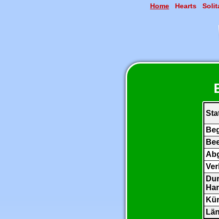
Home
Hearts
Solit
Sta
Be
Be
Ab
Ver
Dur
Ha
Kür
Län