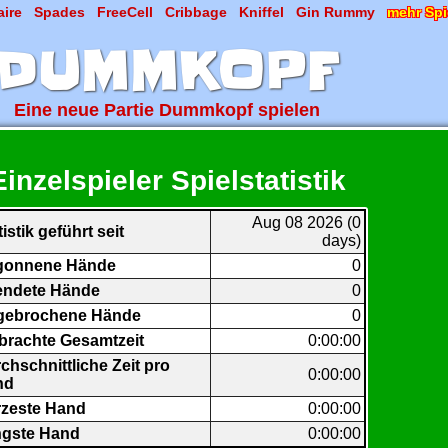
aire
Spades
FreeCell
Cribbage
Kniffel
Gin Rummy
mehr Spi
DUMMKOPF
Eine neue Partie Dummkopf spielen
Einzelspieler Spielstatistik
Aug 08 2026 (0
tistik geführt seit
days)
gonnene Hände
0
endete Hände
0
gebrochene Hände
0
brachte Gesamtzeit
0:00:00
chschnittliche Zeit pro
0:00:00
nd
zeste Hand
0:00:00
gste Hand
0:00:00