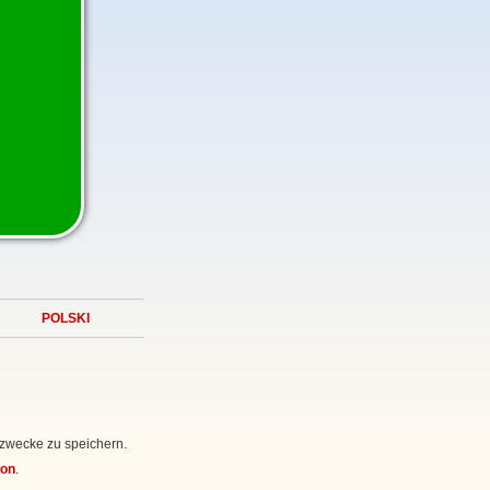
POLSKI
ezwecke zu speichern.
ion
.