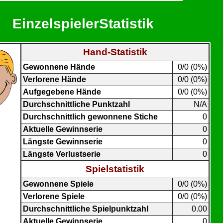
EinzelspielerStatistik
Hand-Statistik
Gewonnene Hände
0/0 (0%)
Verlorene Hände
0/0 (0%)
Aufgegebene Hände
0/0 (0%)
Durchschnittliche Punktzahl
N/A
Durchschnittlich gewonnene Stiche
0
Aktuelle Gewinnserie
0
Längste Gewinnserie
0
Längste Verlustserie
0
Spielstatistik
Gewonnene Spiele
0/0 (0%)
Verlorene Spiele
0/0 (0%)
Durchschnittliche Spielpunktzahl
0.00
Aktuelle Gewinnserie
0