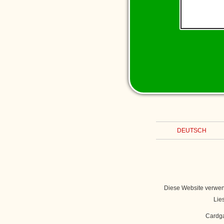
DEUTSCH
Diese Website verwen
Lie
Cardga