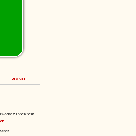
POLSKI
ezwecke zu speichern.
ion
.
alten.