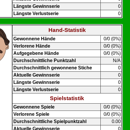
Längste Gewinnserie
0
Längste Verlustserie
0
Hand-Statistik
Gewonnene Hände
0/0 (0%)
Verlorene Hände
0/0 (0%)
Aufgegebene Hände
0/0 (0%)
Durchschnittliche Punktzahl
N/A
Durchschnittlich gewonnene Stiche
0
Aktuelle Gewinnserie
0
Längste Gewinnserie
0
Längste Verlustserie
0
Spielstatistik
Gewonnene Spiele
0/0 (0%)
Verlorene Spiele
0/0 (0%)
Durchschnittliche Spielpunktzahl
0.00
Aktuelle Gewinnserie
0