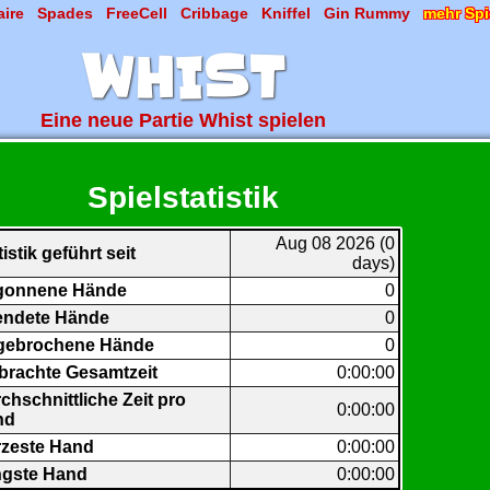
aire
Spades
FreeCell
Cribbage
Kniffel
Gin Rummy
mehr Spi
WHIST
Eine neue Partie Whist spielen
Spielstatistik
Aug 08 2026 (0
tistik geführt seit
days)
gonnene Hände
0
endete Hände
0
gebrochene Hände
0
brachte Gesamtzeit
0:00:00
chschnittliche Zeit pro
0:00:00
nd
zeste Hand
0:00:00
gste Hand
0:00:00