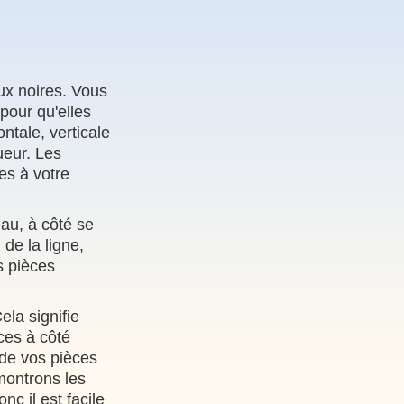
eux noires. Vous
pour qu'elles
ntale, verticale
ueur. Les
es à votre
eau, à côté se
de la ligne,
s pièces
ela signifie
ces à côté
 de vos pièces
montrons les
c il est facile