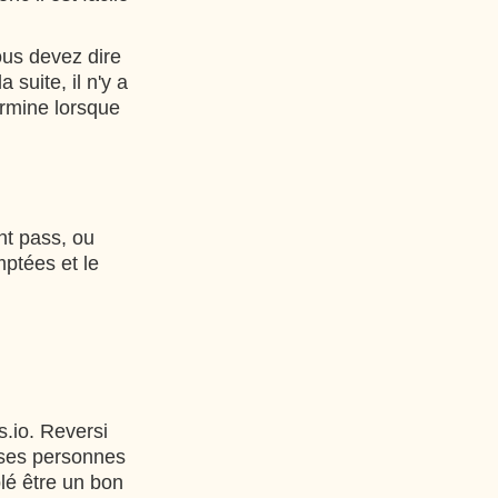
ous devez dire
 suite, il n'y a
ermine lorsque
nt pass, ou
mptées et le
.io. Reversi
uses personnes
lé être un bon