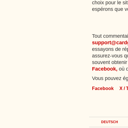
choix pour le si
espérons que vo
Tout commentair
support@card
essayons de rép
assurez-vous qu
souvent obtenir 
Facebook,
où d
Vous pouvez éga
Facebook
X / 
DEUTSCH