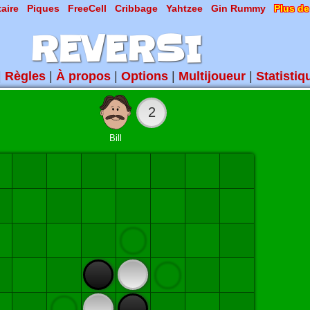
taire
Piques
FreeCell
Cribbage
Yahtzee
Gin Rummy
Plus de
REVERSI
|
Règles
|
À propos
|
Options
|
Multijoueur
|
Statistiq
2
Bill