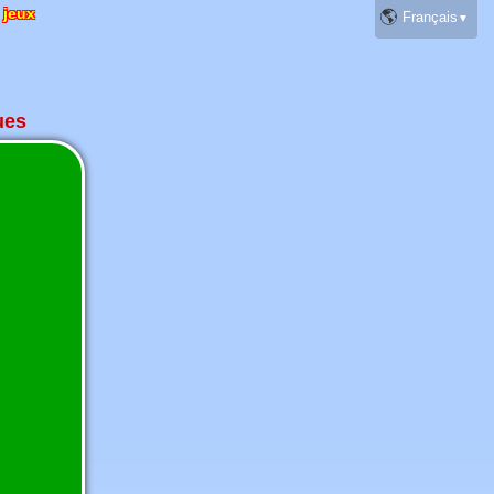
 jeux
🌎
ues