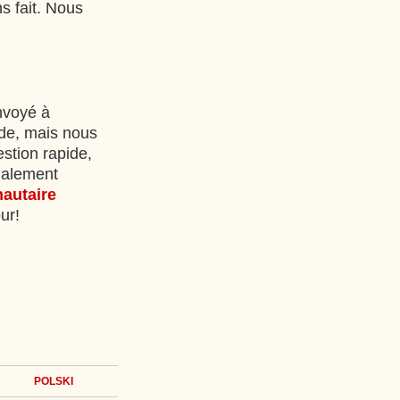
ns fait. Nous
envoyé à
de, mais nous
stion rapide,
galement
autaire
ur!
POLSKI