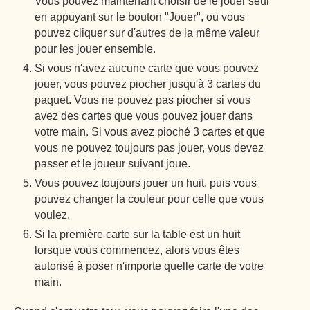
Vous pouvez maintenant choisir de le jouer seul
en appuyant sur le bouton "Jouer", ou vous
pouvez cliquer sur d'autres de la même valeur
pour les jouer ensemble.
Si vous n'avez aucune carte que vous pouvez
jouer, vous pouvez piocher jusqu'à 3 cartes du
paquet. Vous ne pouvez pas piocher si vous
avez des cartes que vous pouvez jouer dans
votre main. Si vous avez pioché 3 cartes et que
vous ne pouvez toujours pas jouer, vous devez
passer et le joueur suivant joue.
Vous pouvez toujours jouer un huit, puis vous
pouvez changer la couleur pour celle que vous
voulez.
Si la première carte sur la table est un huit
lorsque vous commencez, alors vous êtes
autorisé à poser n'importe quelle carte de votre
main.