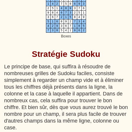
1
4
2
7
5
8
6
9
3
2
5
1
4
8
9
3
7
6
9
8
4
6
7
3
2
5
1
3
6
7
2
1
5
8
4
9
5
1
6
8
9
2
7
3
4
4
2
9
3
6
7
1
8
5
7
3
8
5
4
1
9
6
2
Boxes
Stratégie Sudoku
Le principe de base, qui suffira à résoudre de
nombreuses grilles de Sudoku faciles, consiste
simplement à regarder un champ vide et à éliminer
tous les chiffres déjà présents dans la ligne, la
colonne et la case à laquelle il appartient. Dans de
nombreux cas, cela suffira pour trouver le bon
chiffre. Et bien sûr, dès que vous aurez trouvé le bon
nombre pour un champ, il sera plus facile de trouver
d'autres champs dans la même ligne, colonne ou
case.