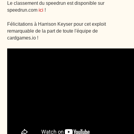
Le classement du speedrun est disponible sur
speedrun.com
ici
!
Félicitations à Harrison Keyser pour cet exploit
remarquable de la part de toute l'équipe de
cardgames.io !