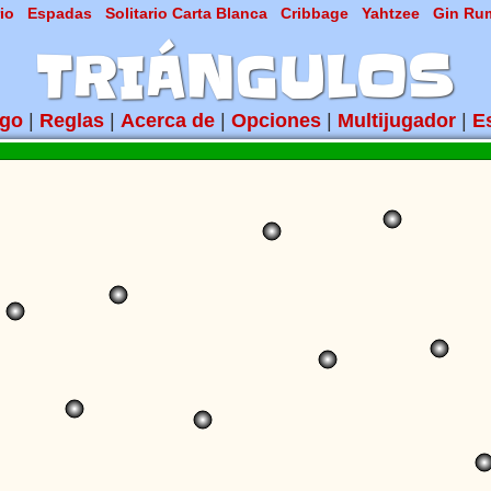
rio
Espadas
Solitario Carta Blanca
Cribbage
Yahtzee
Gin Ru
TRIÁNGULOS
ego
|
Reglas
|
Acerca de
|
Opciones
|
Multijugador
|
E