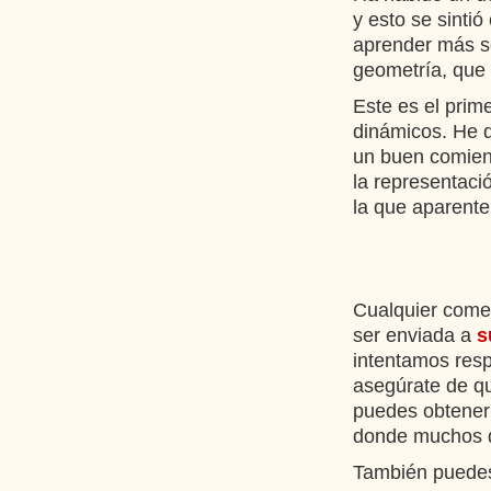
y esto se sint
aprender más s
geometría, que 
Este es el prim
dinámicos. He q
un buen comien
la representaci
la que aparente
Cualquier comen
ser enviada a
s
intentamos resp
asegúrate de q
puedes obtener
donde muchos d
También puedes 