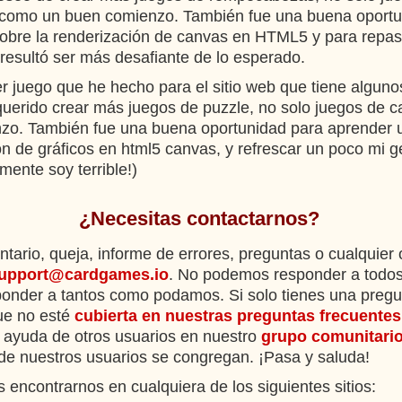
ió como un buen comienzo. También fue una buena oport
obre la renderización de canvas en HTML5 y para repas
resultó ser más desafiante de lo esperado.
er juego que he hecho para el sitio web que tiene alguno
uerido crear más juegos de puzzle, no solo juegos de ca
zo. También fue una buena oportunidad para aprender 
ón de gráficos en html5 canvas, y refrescar un poco mi g
mente soy terrible!)
¿Necesitas contactarnos?
tario, queja, informe de errores, preguntas o cualquier
upport@cardgames.io
. No podemos responder a todos
onder a tantos como podamos. Si solo tienes una pregu
ue no esté
cubierta en nuestras preguntas frecuentes
 ayuda de otros usuarios en nuestro
grupo comunitari
e nuestros usuarios se congregan. ¡Pasa y saluda!
encontrarnos en cualquiera de los siguientes sitios: