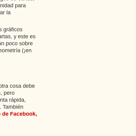
unidad para
ar la
s gráficos
rtas, y este es
un poco sobre
eometría (¡en
 otra cosa debe
, pero
nta rápida,
. También
o de Facebook,