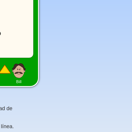
Bill
dad de
línea.