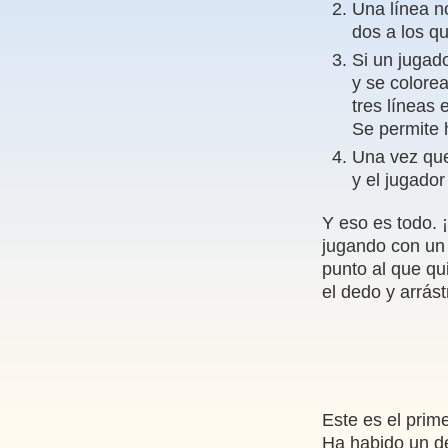
Una línea n
dos a los q
Si un jugado
y se colore
tres líneas 
Se permite 
Una vez que
y el jugado
Y eso es todo. 
jugando con un 
punto al que qu
el dedo y arrást
Este es el prim
Ha habido un d