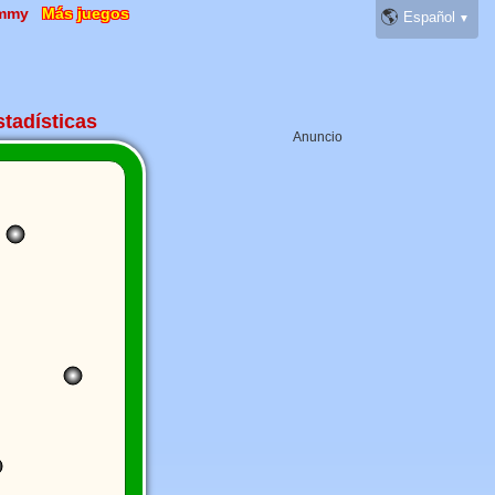
mmy
Más juegos
🌎
stadísticas
Anuncio