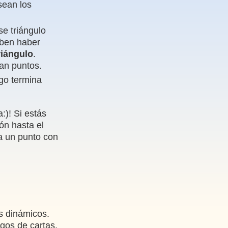
sean los
se triángulo
eben haber
riángulo
.
dan puntos.
go termina
:)! Si estás
ón hasta el
ca un punto con
s dinámicos.
gos de cartas,