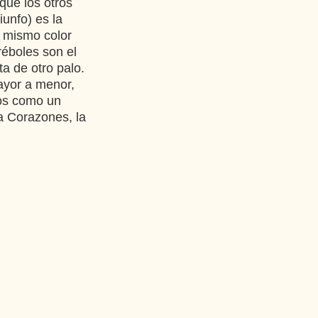
 que los otros
iunfo) es la
l mismo color
tréboles son el
ta de otro palo.
ayor a menor,
tos como un
ra Corazones, la