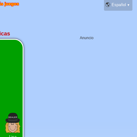
s juegos
🌎
icas
Anuncio
Lisa