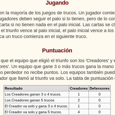
Jugando
n la mayoría de los juegos de trucos. Un jugador comi
jugadores deben seguir el palo si lo tienen, pero de lo c
carta si no tienen nada en el palo inicial. Las cartas se c
l triunfo vence al palo inicial, el palo inicial vence a los
a un truco comienza en el siguiente truco.
Puntuación
ue el equipo que eligió el triunfo son los 'Creadores' y 
ores'. Un equipo que gane 3 o más trucos gana la mano 
ipo perdedor no recibe puntos. Los equipos también pue
ador que llamó al triunfo va solo. La tabla de puntuación 
Resultado
Creadores
Defensores
Los Creadores ganan 3 o 4 trucos.
1
0
Los Creadores ganan 5 trucos.
2
0
El Creador va solo y gana 3 o 4 trucos.
1
0
El Creador va solo y gana 5 trucos.
4
0