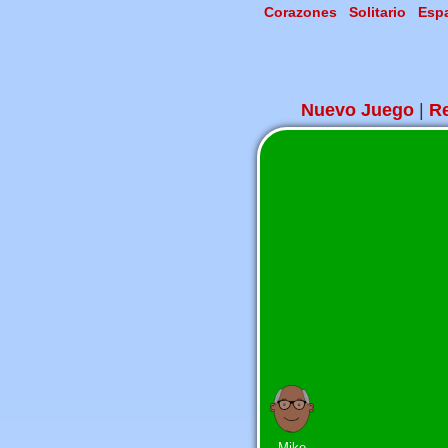
Corazones
Solitario
Esp
Nuevo Juego
|
R
Mike