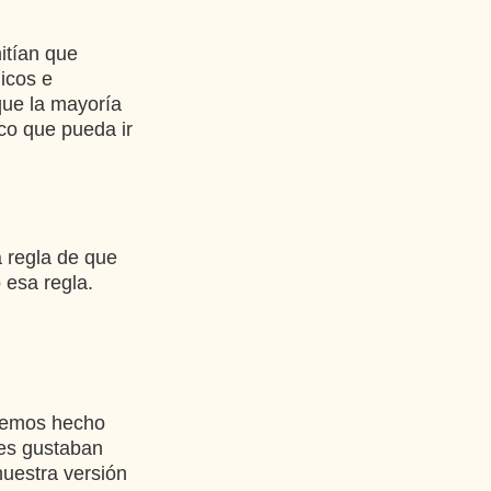
itían que
icos e
que la mayoría
ico que pueda ir
 regla de que
 esa regla.
 hemos hecho
les gustaban
uestra versión