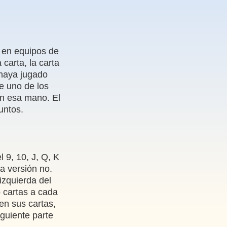
s en equipos de
 carta, la carta
 haya jugado
ue uno de los
en esa mano. El
untos.
 9, 10, J, Q, K
ta versión no.
 izquierda del
o cartas a cada
en sus cartas,
iguiente parte