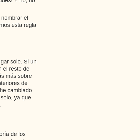
udes! Y no, no
 nombrar el
amos esta regla
ugar solo. Si un
 el resto de
rás más sobre
teriores de
s he cambiado
 solo, ya que
.
oría de los