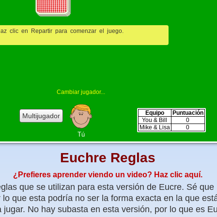
az clic en Repartir para comenzar el juego.
Cambiar
jugador...
Equipo
Puntuación
Multijugador
You
&
Bill
0
Mike
&
Lisa
0
Tú
Euchre Reglas
¿Prefieres aprender viendo un video? Haz clic aquí.
eglas que se utilizan para esta versión de Eucre. Sé qu
r lo que esta podría no ser la forma exacta en la que est
jugar. No hay subasta en esta versión, por lo que es Eu