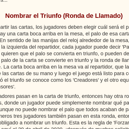
s...
Nombrar el Triunfo (Ronda de Llamado)
tir las cartas, los jugadores deben elegir cuál será el pa
ay una carta boca arriba en la mesa, el palo de esa carta
. En sentido de las manijas del reloj alrededor de la me
 la izquierda del repartidor, cada jugador puede decir 'Pa
 quieren que el palo se convierta en triunfo, o pueden de
palo de la carta se convierte en triunfo y la ronda de l
 La carta boca arriba en la mesa va al repartidor, que l
 las cartas de su mano y luego el juego está listo para 
ió el triunfo se conoce como los 'Creadores' y el otro eq
sores'.
gadores pasan en la carta de triunfo, entonces hay otra r
os, donde un jugador puede simplemente nombrar qué pa
(aunque no puede nombrar el palo que todos acaban de pa
imeros tres jugadores también pasan en esta ronda, ento
obligado a nombrar un triunfo. Esta es la regla de 'Forzar 