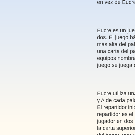
en vez de Eucre
Eucre es un jue
dos. El juego bá
más alta del pa
una carta del p
equipos nombra 
juego se juega 
Eucre utiliza u
y A de cada palo
El repartidor in
repartidor es e
jugador en dos 
la carta superio