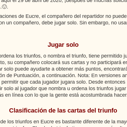
quí el 29 de abril de 2020, ¡después de muchas solicit
.🙂.
aciones de Eucre, el compañero del repartidor no puede
 con un compañero, debe jugar solo. Sin embargo, no us
.
Jugar solo
rdena los triunfos, o nombra el triunfo, tiene permitido j
sto, su compañero colocará sus cartas y no participará en
ar solo puede ayudarte a obtener más puntos, encontra
ión de Puntuación, a continuación. Nota: En versiones an
a permitir que cada jugador jugara solo. Desde entonce
ir solo al jugador que nombra u ordena los triunfos jugar
s en línea con lo que la gente está acostumbrada hacer
Clasificación de las cartas del triunfo
 de los triunfos en Eucre es bastante diferente de la may