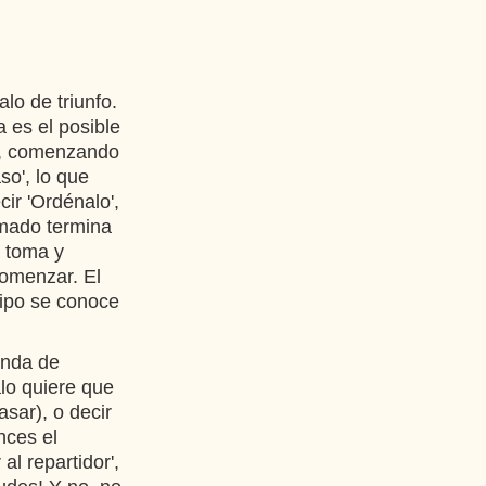
lo de triunfo.
 es el posible
sa, comenzando
so', lo que
cir 'Ordénalo',
lamado termina
a toma y
comenzar. El
uipo se conoce
onda de
lo quiere que
sar), o decir
nces el
al repartidor',