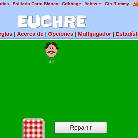
adas
Solitario Carta Blanca
Cribbage
Yahtzee
Gin Rummy
Má
EUCHRE
eglas
|
Acerca de
|
Opciones
|
Multijugador
|
Estadíst
Bill
Repartir