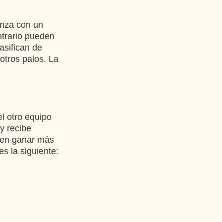
enza con un
ontrario pueden
lasifican de
 otros palos. La
el otro equipo
y recibe
den ganar más
es la siguiente: