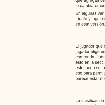
que agregamos a
lo cambiaremos
En algunas vari
triunfo y jugar
en esta versión
El jugador que o
jugador elige e
esa ronda. Jug
esto en la secc
este juego solí
eso para permit
parece estar má
La clasificación