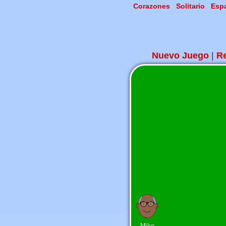
Corazones
Solitario
Esp
Nuevo Juego
|
R
Mike