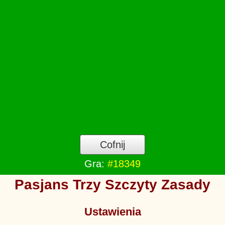
Cofnij
Gra:
#18349
Pasjans Trzy Szczyty Zasady
Ustawienia