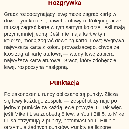
Rozgrywka
Gracz rozpoczynający lewę może zagrać kartę w
dowolnym kolorze, nawet atutowym. Kolejni gracze
muszą zagrać kartę w tym samym kolorze, jeśli mają
przynajmniej jedną. Jeśli nie mają kart w tym
kolorze, mogą zagrać dowolną kartę. Lewę wygrywa
najwyższa karta z koloru prowadzącego, chyba że
ktoś zagrał kartę atutową — wtedy lewę zabiera
najwyższa karta atutowa. Gracz, który zdobędzie
lewę, rozpoczyna następną.
Punktacja
Po zakończeniu rundy obliczane są punkty. Zlicza
się lewy każdego zespołu — zespół otrzymuje po
jednym punkcie za każdą lewę powyżej 6. Tak więc
jeśli
Mike
i
Lisa
zdobędą 8 lew, a
You
i
Bill
5, to
Mike
i
Lisa
otrzymują 2 punkty, natomiast
You
i
Bill
nie
otrzymują żadnych punktów. Punkty są liczone