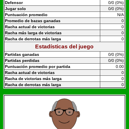
Defensor
0/0 (0%)
Jugar solo
0/0 (0%)
Puntuación promedio
N/A
Promedio de bazas ganadas
0
Racha actual de victorias
0
Racha más larga de victorias
0
Racha de derrotas más larga
0
Estadísticas del juego
Partidas ganadas
0/0 (0%)
Partidas perdidas
0/0 (0%)
Puntuación promedio por partida
0.00
Racha actual de victorias
0
Racha de victorias más larga
0
Racha de derrotas más larga
0