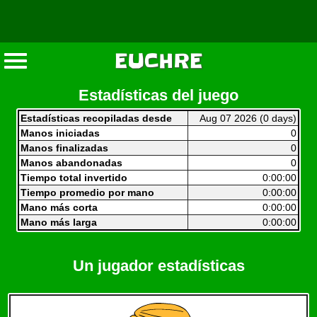
EUCHRE
Estadísticas del juego
Estadísticas recopiladas desde
Aug 07 2026 (0 days)
Manos iniciadas
0
Manos finalizadas
0
Manos abandonadas
0
Tiempo total invertido
0:00:00
Tiempo promedio por mano
0:00:00
Mano más corta
0:00:00
Mano más larga
0:00:00
Un jugador estadísticas