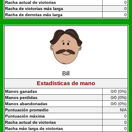
Racha actual de victorias
0
Racha de victorias más larga
0
Racha de derrotas más larga
0
Bill
Estadísticas de mano
Manos ganadas
0/0 (0%)
Manos perdidas
0/0 (0%)
Manos abandonadas
0/0 (0%)
Puntuación promedio
N/A
Puntuación máxima
0
Racha actual de victorias
0
Racha más larga de victorias
0