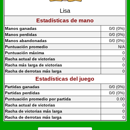
Lisa
Estadísticas de mano
Manos ganadas
0/0 (0%)
Manos perdidas
0/0 (0%)
Manos abandonadas
0/0 (0%)
Puntuación promedio
N/A
Puntuación máxima
0
Racha actual de victorias
0
Racha más larga de victorias
0
Racha de derrotas más larga
0
Estadísticas del juego
Partidas ganadas
0/0 (0%)
Partidas perdidas
0/0 (0%)
Puntuación promedio por partida
0.00
Racha actual de victorias
0
Racha de victorias más larga
0
Racha de derrotas más larga
0