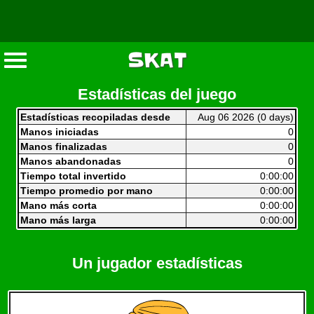
SKAT
Estadísticas del juego
Estadísticas recopiladas desde
Aug 06 2026 (0 days)
Manos iniciadas
0
Manos finalizadas
0
Manos abandonadas
0
Tiempo total invertido
0:00:00
Tiempo promedio por mano
0:00:00
Mano más corta
0:00:00
Mano más larga
0:00:00
Un jugador estadísticas