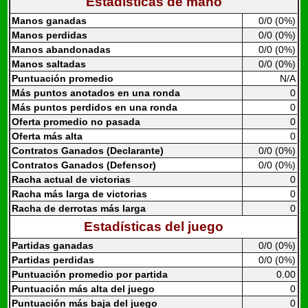
Estadísticas de mano
Manos ganadas
0/0 (0%)
Manos perdidas
0/0 (0%)
Manos abandonadas
0/0 (0%)
Manos saltadas
0/0 (0%)
Puntuación promedio
N/A
Más puntos anotados en una ronda
0
Más puntos perdidos en una ronda
0
Oferta promedio no pasada
0
Oferta más alta
0
Contratos Ganados (Declarante)
0/0 (0%)
Contratos Ganados (Defensor)
0/0 (0%)
Racha actual de victorias
0
Racha más larga de victorias
0
Racha de derrotas más larga
0
Estadísticas del juego
Partidas ganadas
0/0 (0%)
Partidas perdidas
0/0 (0%)
Puntuación promedio por partida
0.00
Puntuación más alta del juego
0
Puntuación más baja del juego
0