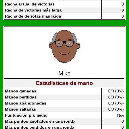
Racha actual de victorias
0
Racha de victorias más larga
0
Racha de derrotas más larga
0
Mike
Estadísticas de mano
Manos ganadas
0/0 (0%)
Manos perdidas
0/0 (0%)
Manos abandonadas
0/0 (0%)
Manos saltadas
0/0 (0%)
Puntuación promedio
N/A
Más puntos anotados en una ronda
0
Más puntos perdidos en una ronda
0