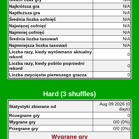
Najkrótsza gra
N/A
Najdłuższa gra
N/A
Średnia liczba cofnięć
N/A
Najwięcej cofnięć
N/A
Najmniej cofnięć
N/A
Średnia liczba tasowań
N/A
Najmniejsza liczba tasowań
N/A
Liczba razy, kiedy wyrównano aktualny
0
rekord
Liczba razy, kiedy pobito poprzedni
0
rekord
Liczba zwycięstw pierwszego gracza
0
Hard (3 shuffles)
Aug 09 2026 (0
Statystyki zbierane od
days)
Rozegrane gry
0
Wygrane gry
0/0 (0%)
Przegrane gry
0/0 (0%)
Wygrane gry