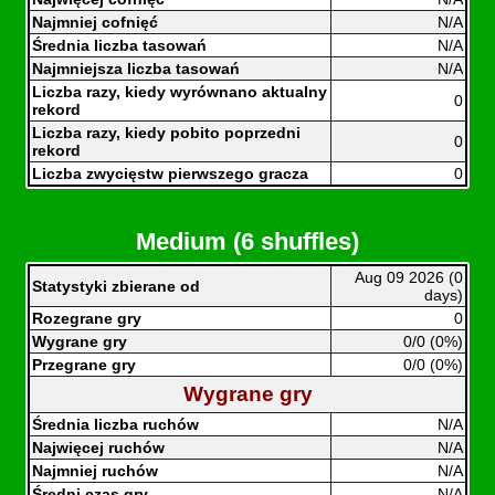
Najmniej cofnięć
N/A
Średnia liczba tasowań
N/A
Najmniejsza liczba tasowań
N/A
Liczba razy, kiedy wyrównano aktualny
0
rekord
Liczba razy, kiedy pobito poprzedni
0
rekord
Liczba zwycięstw pierwszego gracza
0
Medium (6 shuffles)
Aug 09 2026 (0
Statystyki zbierane od
days)
Rozegrane gry
0
Wygrane gry
0/0 (0%)
Przegrane gry
0/0 (0%)
Wygrane gry
Średnia liczba ruchów
N/A
Najwięcej ruchów
N/A
Najmniej ruchów
N/A
Średni czas gry
N/A