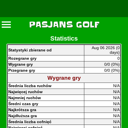
PASJANS GOLF
Statistics
Aug 06 2026 (0
Statystyki zbierane od
days)
Rozegrane gry
0
Wygrane gry
0/0 (0%)
Przegrane gry
0/0 (0%)
Wygrane gry
Średnia liczba ruchów
N/A
Najwięcej ruchów
N/A
Najmniej ruchów
N/A
Średni czas gry
N/A
Najkrótsza gra
N/A
Najdłuższa gra
N/A
Średnia liczba cofnięć
N/A
Najwięcej cofnięć
N/A