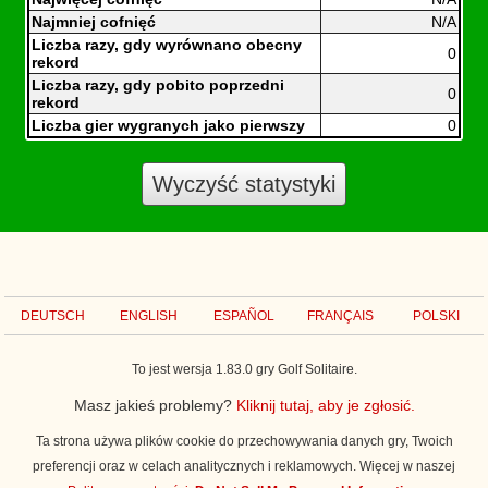
Najmniej cofnięć
N/A
Liczba razy, gdy wyrównano obecny
0
rekord
Liczba razy, gdy pobito poprzedni
0
rekord
Liczba gier wygranych jako pierwszy
0
Wyczyść statystyki
DEUTSCH
ENGLISH
ESPAÑOL
FRANÇAIS
POLSKI
To jest wersja 1.83.0 gry Golf Solitaire.
Masz jakieś problemy?
Kliknij tutaj, aby je zgłosić.
Ta strona używa plików cookie do przechowywania danych gry, Twoich
preferencji oraz w celach analitycznych i reklamowych. Więcej w naszej