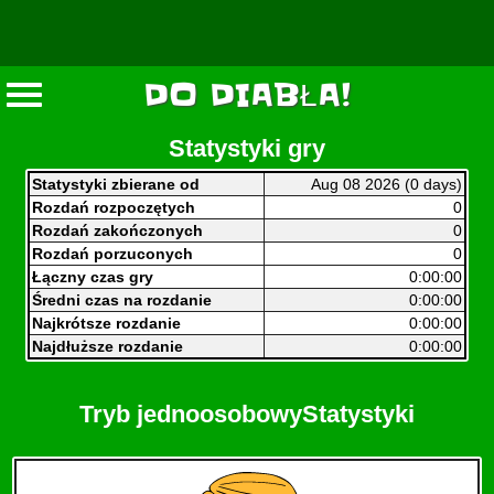
DO DIABŁA!
Statystyki gry
Statystyki zbierane od
Aug 08 2026 (0 days)
Rozdań rozpoczętych
0
Rozdań zakończonych
0
Rozdań porzuconych
0
Łączny czas gry
0:00:00
Średni czas na rozdanie
0:00:00
Najkrótsze rozdanie
0:00:00
Najdłuższe rozdanie
0:00:00
Tryb jednoosobowyStatystyki