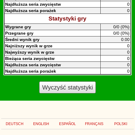
Najdłuższa seria zwycięstw
0
Najdłuższa seria porażek
0
Statystyki gry
Wygrane gry
0/0 (0%)
Przegrane gry
0/0 (0%)
Średni wynik gry
0.00
Najniższy wynik w grze
0
Najwyższy wynik w grze
0
Bieżąca seria zwycięstw
0
Najdłuższa seria zwycięstw
0
Najdłuższa seria porażek
0
Wyczyść statystyki
DEUTSCH
ENGLISH
ESPAÑOL
FRANÇAIS
POLSKI